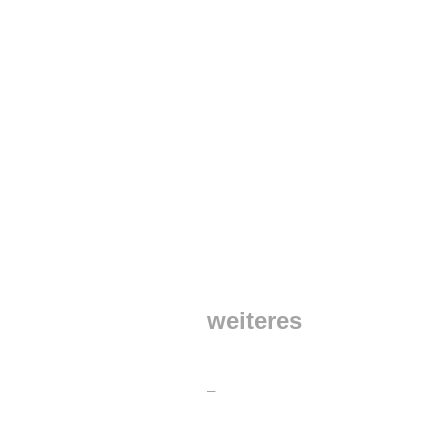
weiteres
Kontakt / Impressum
—
Datenschutzerklärung