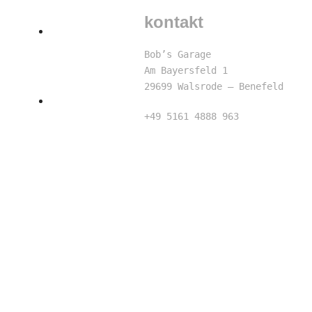
kontakt
Media
Bob’s Garage
Am Bayersfeld 1
29699 Walsrode – Benefeld
Projekte
+49 5161 4888 963
info@bobsgarage.com